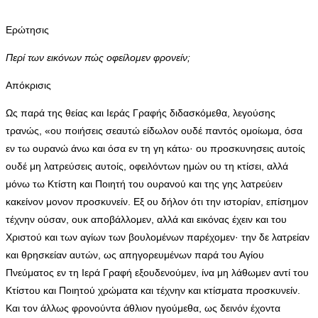
Ερώτησις
Περί των εικόνων πώς οφείλομεν φρονείν;
Απόκρισις
Ως παρά της θείας και Ιεράς Γραφής διδασκόμεθα, λεγούσης
τρανώς, «ου ποιήσεις σεαυτώ είδωλον ουδέ παντός ομοίωμα, όσα
εν τω ουρανώ άνω και όσα εν τη γη κάτω· ου προσκυνησεις αυτοίς
ουδέ μη λατρεύσεις αυτοίς, οφειλόντων ημών ου τη κτίσει, αλλά
μόνω τω Κτίστη και Ποιητή του ουρανού και της γης λατρεύειν
κακείνον μονον προσκυνείν. Εξ ου δήλον ότι την ιστορίαν, επίσημον
τέχνην ούσαν, ουκ αποβάλλομεν, αλλά και εικόνας έχειν και του
Χριστού και των αγίων των βουλομένων παρέχομεν· την δε λατρείαν
και θρησκείαν αυτών, ως απηγορευμένων παρά του Αγίου
Πνεύματος εν τη Ιερά Γραφή εξουδενούμεν, ίνα μη λάθωμεν αντί του
Κτίστου και Ποιητού χρώματα και τέχνην και κτίσματα προσκυνείν.
Και τον άλλως φρονούντα άθλιον ηγούμεθα, ως δεινόν έχοντα