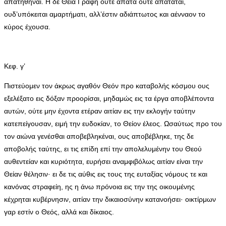
απατηθήναι. Η δε Θεία Γραφή ούτε απατά ούτε απατάται,
ουδ’υπόκειται αμαρτήματι, αλλ’έστιν αδιάπτωτος και αένναον το
κύρος έχουσα.
Κεφ. γ’
Πιστεύομεν τον άκρως αγαθόν Θεόν προ καταβολής κόσμου ους
εξελέξατο εις δόξαν προορίσαι, μηδαμώς εις τα έργα αποβλέποντα
αυτών, ούτε μην έχοντα ετέραν αιτίαν εις την εκλογήν ταύτην
κατεπείγουσαν, ειμή την ευδοκίαν, το Θείον έλεος. Ωσαύτως προ του
τον αιώνα γενέσθαι αποβεβληκέναι, ους αποβέβληκε, της δε
αποβολής ταύτης, ει τις επίδη επί την απολελυμένην του Θεού
αυθεντείαν και κυριότητα, ευρήσει αναμφιβόλως αιτίαν είναι την
Θείαν θέλησιν· ει δε τις αύθις εις τους της ευταξίας νόμους τε και
κανόνας στραφείη, ης η άνω πρόνοια εις την της οικουμένης
κέχρηται κυβέρνησιν, αιτίαν την δικαιοσύνην κατανοήσει· οικτίρμων
γαρ εστίν ο Θεός, αλλά και δίκαιος.