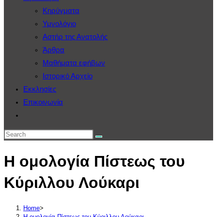
Κηρύγματα
Υμνολόγιο
Αστήρ της Ανατολής
Άρθρα
Μαθήματα εφήβων
Ιστορικό Αρχείο
Εκκλησίες
Επικοινωνία
Toggle
website
search
Η ομολογία Πίστεως του
Κύριλλου Λούκαρι
Home
>
Η ομολογία Πίστεως του Κύριλλου Λούκαρι