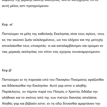
αυτή μέλος εστι προηγούμενον.
Κεφ. ια’
Πιστεύομεν τα μέλη της καθολικής Εκκλησίας είναι τους αγίους, τους
εις την αιώνιον ζωήν εκλελεγμένους, ων του κλήρου και της μετοχής
αποκλείεσθαι τους υποκριτάς· ει και καταλαμβάνομεν και ορώμεν εν
ταις μερικαίς εκκλησίαις τον σίτον τοις αχύροις συναναμιγνύμενον.
Κεφ.ιβ’
Πιστεύομεν εν τη παροικία υπό του Παναγίου Πνεύματος αγιάζεσθαι
και διδάσκεσθαι την Εκκλησίαν. Αυτό γαρ εστιν ο αληθής
Παράκλητος, ον πέμπει παρά του Πατρός ο Χριστός διδάξαι την
αλήθειαν και το σκότος από της των πιστών διανοίας απελάσαι.
Αληθές γαρ και βέβαιόν εστιν, εν τη οδώ δύνασθαι αμαρτάνειν την