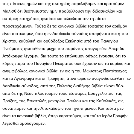
της πίστεως ημών και της σωτηρίας παρελάβομεν και κρατούμεν.
Μαλισθ’ότι θεόπνευστον ημίν προβάλλουσι την διδασκαλίαν και
αυτάρκη κατηχήσαι, φωτίσαι και τελειώσαι τον τη πίστει
προσερχόμενον. Ταύτα δε τα κανονικά βιβλία τοσαύτα τον αριθμόν
είναι πιστεύομεν, όσα η εν Λαοδικεία σύνοδος απεφήνατο και η του
Χριστου καθολική και ορθόδοξος Εκκλησία υπό του Παναγίου
Πνεύματος φωτισθείσα μέχρι του παρόντος υπαγορεύει. Απερ δε
Απόκρυφα λέγομεν, δια τούτο το επώνυμον ούτως έχουσιν, ότι το
κύρος παρά του Παναγίου Πνεύματος ουκ έχουσιν ως τα κυρίως και
αναμφιβόλως κανονικά βιβλία, εν οις η του Μωυσέως Πεντάτευχος
και τα Αγιόγραφα και οι Προφήται, άτινα ώρισεν αναγινώσκεσθαι η εν
Λαοδικεία σύνοδος, από της Παλαιάς Διαθήκης βιβλία είκοσι δύο·
από δε της Νέας πλουτούμεν τους τέσσαρας Ευαγγελιστάς, τας
Πράξεις, τας Επιστολάς μακαρίου Παύλου και τας Καθολικάς, αις
συνάπτομεν και την Αποκάλυψιν του ηγαπημένου. Και ταύτα μεν
είναι τα κανονικά βιβλία, άπερ καρατούμεν, και ταύτα Ιεράν Γραφήν
λέγεσθαι ομολογούμεν.