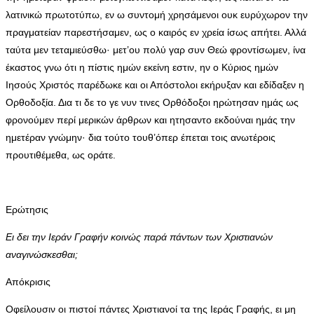
λατινικώ πρωτοτύπω, εν ω συντομή χρησάμενοι ουκ ευρύχωρον την
πραγματείαν παρεστήσαμεν, ως ο καιρός εν χρεία ίσως απήτει. Αλλά
ταύτα μεν τεταμιεύσθω· μετ’ου πολύ γαρ συν Θεώ φροντίσωμεν, ίνα
έκαστος γνω ότι η πίστις ημών εκείνη εστιν, ην ο Κύριος ημών
Ιησούς Χριστός παρέδωκε και οι Απόστολοι εκήρυξαν και εδίδαξεν η
Ορθοδοξία. Δια τι δε το γε νυν τινες Ορθόδοξοι ηρώτησαν ημάς ως
φρονούμεν περί μερικών άρθρων και ητησαντο εκδούναι ημάς την
ημετέραν γνώμην· δια τούτο τουθ’όπερ έπεται τοις ανωτέροις
προυτιθέμεθα, ως οράτε.
Ερώτησις
Ει δει την Ιεράν Γραφήν κοινώς παρά πάντων των Χριστιανών
αναγινώσκεσθαι;
Απόκρισις
Οφείλουσιν οι πιστοί πάντες Χριστιανοί τα της Ιεράς Γραφής, ει μη