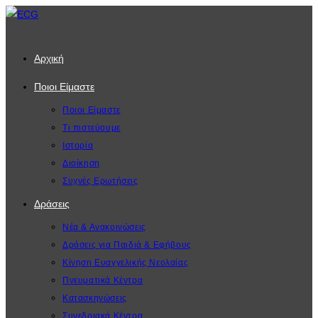
Skip
to
content
Αρχική
Ποιοι Είμαστε
Ποιοι Είμαστε
Τι πιστεύουμε
Ιστορία
Διοίκηση
Συχνές Ερωτήσεις
Δράσεις
Νέα & Ανακοινώσεις
Δράσεις για Παιδιά & Εφήβους
Κίνηση Ευαγγελικής Νεολαίας
Πνευματικά Κέντρα
Κατασκηνώσεις
Συνεδριακά Κέντρα