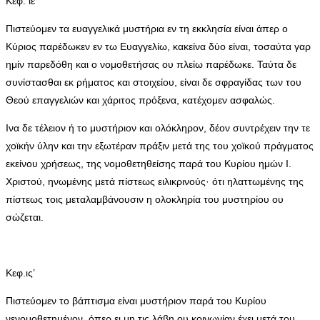
Κεφ. ιε’
Πιστεύομεν τα ευαγγελικά μυστήρια εν τη εκκλησία είναι άπερ ο
Κύριος παρέδωκεν εν τω Ευαγγελίω, κακείνα δύο είναι, τοσαύτα γαρ
ημίν παρεδόθη και ο νομοθετήσας ου πλείω παρέδωκε. Ταύτα δε
συνίστασθαι εκ ρήματος και στοιχείου, είναι δε σφραγίδας των του
Θεού επαγγελιών και χάριτος πρόξενα, κατέχομεν ασφαλώς.
Ινα δε τέλειον ή το μυστήριον και ολόκληρον, δέον συντρέχειν την τε
χοϊκήν ύλην και την εξωτέραν πράξιν μετά της του χοϊκού πράγματος
εκείνου χρήσεως, της νομοθετηθείσης παρά του Κυρίου ημών Ι.
Χριστού, ηνωμένης μετά πίστεως ειλικρινούς· ότι ηλαττωμένης της
πίστεως τοις μεταλαμβάνουσιν η ολοκληρία του μυστηρίου ου
σώζεται.
Κεφ.ις’
Πιστεύομεν το βάπτισμα είναι μυστήριον παρά του Κυρίου
νενομοθετημένον, όπερ ει μη τις λάβη ου κοινωνίαν έχει μετά του