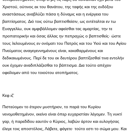
Χριστού, ούτινος εκ του θανάτου, της ταφής και της ενδόξου
αναστάσεως αναβλύζει πάσα η δύναμις και η ενέργεια του
βαπτίσματος. Διό τοις ούτω βαπτισθείσιν, ως εντέταλται εν τω
Ευαγγελίω, ουκ αμφιβάλλομεν αφείσθαι τας αμαρτίας, την τε
προπατορικήν και όσας άλλας ην πεπραχώς ο βαπτισθείς· ώστε
τους λελουμένους εν ονόματι του Πατρός και του Υιού και του Αγίου
Πνεύματος αναγεγεννημένους είναι, κεκαθαρμένους και
δεδικαιωμένους. Περί δε του εκ δευτέρου βαπτίζεσθαί τινα εντολήν
ουκ έχομεν αναδιπλάζεσθαι το βάπτισμα. Δια τούτο απέχειν
οφείλομεν από του τοιούτου ατοπήματος.
Κεφ.ιζ’
Πιστεύομεν το έτερον μυστήριον, το παρά του Κυρίου
νενομοθετημένον, εκείνο είναι όπερ ευχαριστίαν λέγομεν. Τη νυκτί
γαρ, ή παρεδίδου εαυτόν ο Κύριος, λαβών άρτον και ευλογήσας
έλεγε τοις αποστόλοις, Λάβετε, φάγετε· τούτο εστι το σώμα μου. Και