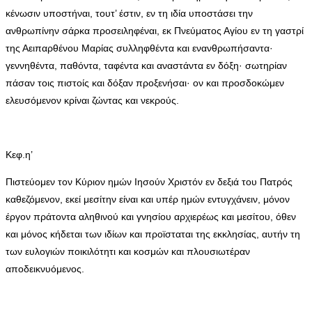
κένωσιν υποστήναι, τουτ’ έστιν, εν τη ιδία υποστάσει την
ανθρωπίνην σάρκα προσειληφέναι, εκ Πνεύματος Αγίου εν τη γαστρί
της Αειπαρθένου Μαρίας συλληφθέντα και ενανθρωπήσαντα·
γεννηθέντα, παθόντα, ταφέντα και αναστάντα εν δόξη· σωτηρίαν
πάσαν τοις πιστοίς και δόξαν προξενήσαι· ον και προσδοκώμεν
ελευσόμενον κρίναι ζώντας και νεκρούς.
Κεφ.η’
Πιστεύομεν τον Κύριον ημών Ιησούν Χριστόν εν δεξιά του Πατρός
καθεζόμενον, εκεί μεσίτην είναι και υπέρ ημών εντυγχάνειν, μόνον
έργον πράτοντα αληθινού και γνησίου αρχιερέως και μεσίτου, όθεν
και μόνος κήδεται των ιδίων και προϊσταται της εκκλησίας, αυτήν τη
των ευλογιών ποικιλότητι και κοσμών και πλουσιωτέραν
αποδεικνυόμενος.