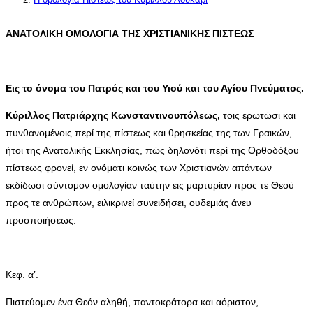
ΑΝΑΤΟΛΙΚΗ ΟΜΟΛΟΓΙΑ ΤΗΣ ΧΡΙΣΤΙΑΝΙΚΗΣ ΠΙΣΤΕΩΣ
Εις το όνομα του Πατρός και του Υιού και του Αγίου Πνεύματος.
Κύριλλος Πατριάρχης Κωνσταντινουπόλεως,
τοις ερωτώσι και
πυνθανομένοις περί της πίστεως και θρησκείας της των Γραικών,
ήτοι της Ανατολικής Εκκλησίας, πώς δηλονότι περί της Ορθοδόξου
πίστεως φρονεί, εν ονόματι κοινώς των Χριστιανών απάντων
εκδίδωσι σύντομον ομολογίαν ταύτην εις μαρτυρίαν προς τε Θεού
προς τε ανθρώπων, ειλικρινεί συνειδήσει, ουδεμιάς άνευ
προσποιήσεως.
Κεφ. α’.
Πιστεύομεν ένα Θεόν αληθή, παντοκράτορα και αόριστον,