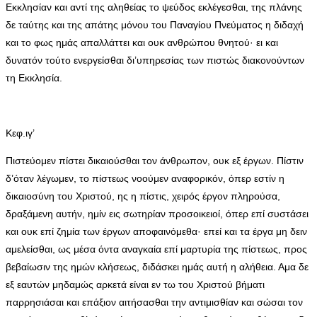
Εκκλησίαν και αντί της αληθείας το ψεύδος εκλέγεσθαι, της πλάνης
δε ταύτης και της απάτης μόνου του Παναγίου Πνεύματος η διδαχή
και το φως ημάς απαλλάττει και ουκ ανθρώπου θνητού· ει και
δυνατόν τούτο ενεργείσθαι δι’υπηρεσίας των πιστώς διακονούντων
τη Εκκλησία.
Κεφ.ιγ’
Πιστεύομεν πίστει δικαιούσθαι τον άνθρωπον, ουκ εξ έργων. Πίστιν
δ’όταν λέγωμεν, το πίστεως νοούμεν αναφορικόν, όπερ εστίν η
δικαιοσύνη του Χριστού, ης η πίστις, χειρός έργον πληρούσα,
δραξάμενη αυτήν, ημίν εις σωτηρίαν προσοικειοί, όπερ επί συστάσει
και ουκ επί ζημία των έργων αποφαινόμεθα· επεί και τα έργα μη δειν
αμελείσθαι, ως μέσα όντα αναγκαία επί μαρτυρία της πίστεως, προς
βεβαίωσιν της ημών κλήσεως, διδάσκει ημάς αυτή η αλήθεια. Αμα δε
εξ εαυτών μηδαμώς αρκετά είναι εν τω του Χριστού βήματι
παρρησιάσαι και επάξιον αιτήσασθαι την αντιμισθίαν και σώσαι τον