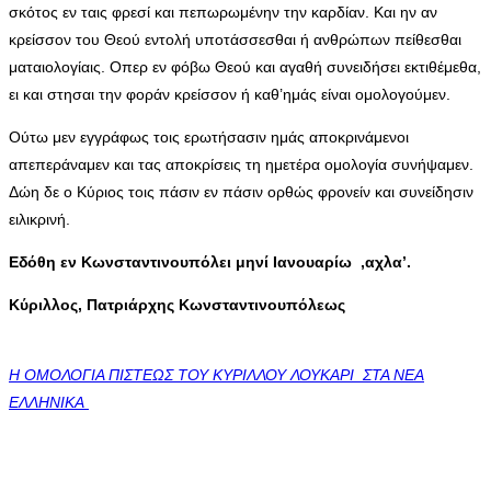
σκότος εν ταις φρεσί και πεπωρωμένην την καρδίαν. Και ην αν
κρείσσον του Θεού εντολή υποτάσσεσθαι ή ανθρώπων πείθεσθαι
ματαιολογίαις. Οπερ εν φόβω Θεού και αγαθή συνειδήσει εκτιθέμεθα,
ει και στησαι την φοράν κρείσσον ή καθ’ημάς είναι ομολογούμεν.
Ούτω μεν εγγράφως τοις ερωτήσασιν ημάς αποκρινάμενοι
απεπεράναμεν και τας αποκρίσεις τη ημετέρα ομολογία συνήψαμεν.
Δώη δε ο Κύριος τοις πάσιν εν πάσιν ορθώς φρονείν και συνείδησιν
ειλικρινή.
Εδόθη εν Κωνσταντινουπόλει μηνί Ιανουαρίω ,αχλα’.
Κύριλλος, Πατριάρχης Κωνσταντινουπόλεως
Η ΟΜΟΛΟΓΙΑ ΠΙΣΤΕΩΣ ΤΟΥ ΚΥΡΙΛΛΟΥ ΛΟΥΚΑΡΙ ΣΤΑ ΝΕΑ
ΕΛΛΗΝΙΚΑ