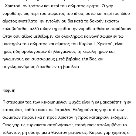
Ι.Χριστού, ον τρόπον και περί του σώματος είρηται. Ο γαρ
νομοθέτης ως περί του σώματος του ιδίου, ούτω και περί του ιδίου
αίματος ενετείλατο, ην εντολήν ου δει κατά το δοκούν εκάστω
κολοβούσθαι, αλλά σώαν τηρείσθαι την νομοθετηθείσαν παράδοσιν.
Οταν ουν αξίως μεθέξωμεν και ολοκλήρως κοινωνήσωμεν εν τω
μυστηρίω του σώματος και αίματος του Κυρίου Ι. Χριστού, είναι
ημάς ήδη ομολογούμεν διηλλαγμένους τη κεφαλή ημών και
ηνωμένους και συσσώμους μετά βεβαίας ελπίδος και
συγκληρονόμους έσεσθαι εν τη βασιλεία.
Κεφ. ιη’
Πιστεύομεν τας των κεκοιμημένων ψυχάς είναι ή εν μακαριότητι ή εν
κατακρίσει, καθότι έκαστος έπραξεν. Εκδημούντας γαρ από των
σωμάτων παραυτίκα ή προς Χριστόν ή προς κατάκρισιν εκδημείν.
Οιος γαρ τις ευρίσκεται αποθνήσκων, παρόμοιον απολαμβάνει το
τάλαντον, μη ούσης μετά θάνατον μετανοίας. Καιρός γαρ χάριτος ο