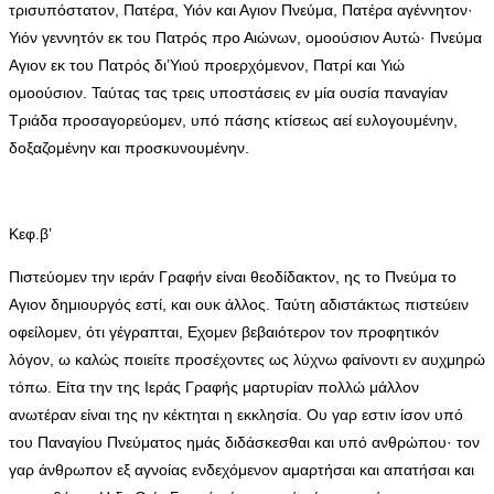
τρισυπόστατον, Πατέρα, Υιόν και Αγιον Πνεύμα, Πατέρα αγέννητον·
Υιόν γεννητόν εκ του Πατρός προ Αιώνων, ομοούσιον Αυτώ· Πνεύμα
Αγιον εκ του Πατρός δι’Υιού προερχόμενον, Πατρί και Υιώ
ομοούσιον. Ταύτας τας τρεις υποστάσεις εν μία ουσία παναγίαν
Τριάδα προσαγορεύομεν, υπό πάσης κτίσεως αεί ευλογουμένην,
δοξαζομένην και προσκυνουμένην.
Κεφ.β’
Πιστεύομεν την ιεράν Γραφήν είναι θεοδίδακτον, ης το Πνεύμα το
Αγιον δημιουργός εστί, και ουκ άλλος. Ταύτη αδιστάκτως πιστεύειν
οφείλομεν, ότι γέγραπται, Εχομεν βεβαιότερον τον προφητικόν
λόγον, ω καλώς ποιείτε προσέχοντες ως λύχνω φαίνοντι εν αυχμηρώ
τόπω. Είτα την της Ιεράς Γραφής μαρτυρίαν πολλώ μάλλον
ανωτέραν είναι της ην κέκτηται η εκκλησία. Ου γαρ εστιν ίσον υπό
του Παναγίου Πνεύματος ημάς διδάσκεσθαι και υπό ανθρώπου· τον
γαρ άνθρωπον εξ αγνοίας ενδεχόμενον αμαρτήσαι και απατήσαι και