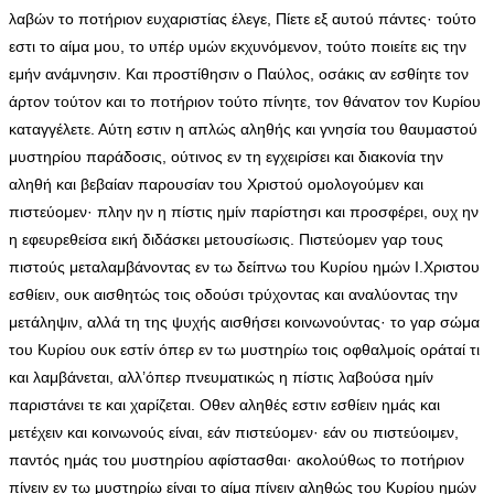
λαβών το ποτήριον ευχαριστίας έλεγε, Πίετε εξ αυτού πάντες· τούτο
εστι το αίμα μου, το υπέρ υμών εκχυνόμενον, τούτο ποιείτε εις την
εμήν ανάμνησιν. Και προστίθησιν ο Παύλος, οσάκις αν εσθίητε τον
άρτον τούτον και το ποτήριον τούτο πίνητε, τον θάνατον τον Κυρίου
καταγγέλετε. Αύτη εστιν η απλώς αληθής και γνησία του θαυμαστού
μυστηρίου παράδοσις, ούτινος εν τη εγχειρίσει και διακονία την
αληθή και βεβαίαν παρουσίαν του Χριστού ομολογούμεν και
πιστεύομεν· πλην ην η πίστις ημίν παρίστησι και προσφέρει, ουχ ην
η εφευρεθείσα εική διδάσκει μετουσίωσις. Πιστεύομεν γαρ τους
πιστούς μεταλαμβάνοντας εν τω δείπνω του Κυρίου ημών Ι.Χριστου
εσθίειν, ουκ αισθητώς τοις οδούσι τρύχοντας και αναλύοντας την
μετάληψιν, αλλά τη της ψυχής αισθήσει κοινωνούντας· το γαρ σώμα
του Κυρίου ουκ εστίν όπερ εν τω μυστηρίω τοις οφθαλμοίς οράταί τι
και λαμβάνεται, αλλ’όπερ πνευματικώς η πίστις λαβούσα ημίν
παριστάνει τε και χαρίζεται. Οθεν αληθές εστιν εσθίειν ημάς και
μετέχειν και κοινωνούς είναι, εάν πιστεύομεν· εάν ου πιστεύοιμεν,
παντός ημάς του μυστηρίου αφίστασθαι· ακολούθως το ποτήριον
πίνειν εν τω μυστηρίω είναι το αίμα πίνειν αληθώς του Κυρίου ημών