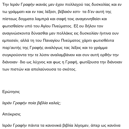
Την Ιεράν Γραφήν ικανάς μεν έχειν πολλαχού τας δυσκολίας και εν
τω γράμματι και εν ταις λέξεσι, βέβαιόν εστι· τα δ’εν αυτή της
πίστεως δογματα λαμπρά και σαφή τοις αναγεννηθείσι και
φωτισθείσιν υπό του Αγίου Πνεύματος. Εξ ου δήλον τον
αναγινώσκοντα δύνασθαι μεν πολλάκις εις δυσκολίαν ήντινα ουν
εμπεσείν, αλλά τη του Παναγίου Πνεύματος χάριτι φωτισθέντα
παρ’αυτής της Γραφής αναλόγως τας λέξεις και το γράμμα
συγκρούοντα την τε λύσιν αναλαμβάνειν και συν αυτή ορθήν την
διάνοιαν· διο ως λύχνος και φως η Γραφή, φωτίζουσα την διάνοιαν
των πιστών και απελαύνουσα το σκότος.
Ερώτησις
Ιεράν Γραφήν ποία βιβλία καλείς;
Απόκρισις
Ιεράν Γραφήν πάντα τα κανονικά βιβλία λέγομεν, άπερ ως κανόνα