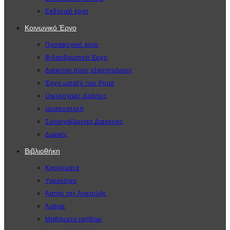
Εκδοτικό έργο
Κοινωνικό Έργο
Προσφυγικό έργο
Φιλανθρωπικό Έργο
Διακονία προς εξαρτημένους
Έργο μεταξύ των Ρομά
Οικολογικές Δράσεις
Ιεραποστολή
Συνεργαζόμενες Διακονίες
Δωρεές
Βιβλιοθήκη
Κηρύγματα
Υμνολόγιο
Αστήρ της Ανατολής
Άρθρα
Μαθήματα εφήβων