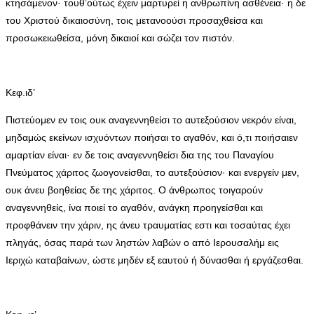
κτησάμενον· τουθ’ούτως έχειν μαρτυρεί η ανθρωπίνη ασθένεια· η δε
του Χριστού δικαιοσύνη, τοις μετανοούσι προσαχθείσα και
προσωκειωθείσα, μόνη δικαιοί και σώζει τον πιστόν.
Κεφ.ιδ’
Πιστεύομεν εν τοις ουκ αναγεννηθείσι το αυτεξούσιον νεκρόν είναι,
μηδαμώς εκείνων ισχυόντων ποιήσαι το αγαθόν, και ό,τι ποιήσαιεν
αμαρτίαν είναι· εν δε τοις αναγεννηθείσι δια της του Παναγίου
Πνεύματος χάριτος ζωογονείσθαι, το αυτεξούσιον· και ενεργείν μεν,
ουκ άνευ βοηθείας δε της χάριτος. Ο άνθρωπος τοιγαρούν
αναγεννηθείς, ίνα ποιεί το αγαθόν, ανάγκη προηγείσθαι και
προφθάνειν την χάριν, ης άνευ τραυματίας εστι και τοσαύτας έχει
πληγάς, όσας παρά των ληστών λαβών ο από Ιερουσαλήμ εις
Ιεριχώ καταβαίνων, ώστε μηδέν εξ εαυτού ή δύνασθαι ή εργάζεσθαι.