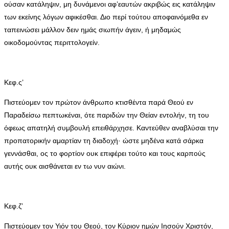
ούσαν κατάληψιν, μη δυνάμενοι αφ’εαυτών ακριβώς εις κατάληψιν
των εκείνης λόγων αφικέσθαι. Διο περί τούτου αποφαινόμεθα εν
ταπεινώσει μάλλον δειν ημάς σιωπήν άγειν, ή μηδαμώς
οικοδομούντας περιττολογείν.
Κεφ.ς’
Πιστεύομεν τον πρώτον άνθρωπο κτισθέντα παρά Θεού εν
Παραδείσω πεπτωκέναι, ότε παριδών την Θείαν εντολήν, τη του
όφεως απατηλή συμβουλή επειθάρχησε. Καντεύθεν αναβλύσαι την
προπατορικήν αμαρτίαν τη διαδοχή· ώστε μηδένα κατά σάρκα
γεννάσθαι, ος το φορτίον ουκ επιφέρει τούτο και τους καρπούς
αυτής ουκ αισθάνεται εν τω νυν αιώνι.
Κεφ.ζ’
Πιστεύομεν τον Υιόν του Θεού, τον Κύριον ημών Ιησούν Χριστόν,