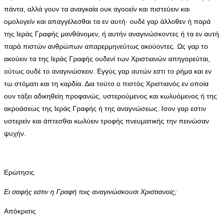
πάντα, αλλά γουν τα αναγκαία ουκ αγοοείν και πιστεύειν και
ομολογείν και απαγγέλεσθαι τα εν αυτή· ουδέ γαρ άλλοθεν ή παρά
της Ιεράς Γραφής μανθάνομεν, ή αυτήν αναγινώσκοντες ή τα εν αυτή
παρά πιστών ανθρώπων απαρερμηνεύτως ακούοντες. Ως γαρ το
ακούειν τα της Ιεράς Γραφής ουδενί των Χριστιανών απηγορεύται,
ούτως ουδέ το αναγινώσκειν. Εγγύς γαρ αυτών εστι το ρήμα και εν
τω στόματι και τη καρδία. Δια τούτο ο πιστός Χριστιανός εν οποία
ουν τάξει αδικηθείη προφανώς, υστερούμενος και κωλυόμενος ή της
ακροάσεως της Ιεράς Γραφής ή της αναγνώσεως. Ισον γαρ εστιν
υστερείν και άπτεσθαι κωλύειν τροφής πνευματικής την πεινώσαν
ψυχήν.
Ερώτησις
Ει σαφής εστιν η Γραφή τοις αναγινώσκουσι Χριστιανοίς;
Απόκρισις