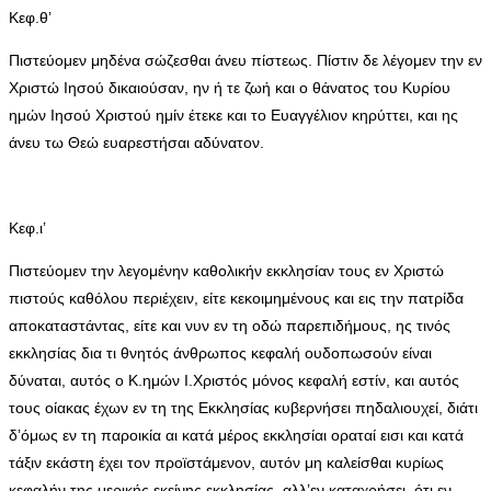
Κεφ.θ’
Πιστεύομεν μηδένα σώζεσθαι άνευ πίστεως. Πίστιν δε λέγομεν την εν
Χριστώ Ιησού δικαιούσαν, ην ή τε ζωή και ο θάνατος του Κυρίου
ημών Ιησού Χριστού ημίν έτεκε και το Ευαγγέλιον κηρύττει, και ης
άνευ τω Θεώ ευαρεστήσαι αδύνατον.
Κεφ.ι’
Πιστεύομεν την λεγομένην καθολικήν εκκλησίαν τους εν Χριστώ
πιστούς καθόλου περιέχειν, είτε κεκοιμημένους και εις την πατρίδα
αποκαταστάντας, είτε και νυν εν τη οδώ παρεπιδήμους, ης τινός
εκκλησίας δια τι θνητός άνθρωπος κεφαλή ουδοπωσούν είναι
δύναται, αυτός ο Κ.ημών Ι.Χριστός μόνος κεφαλή εστίν, και αυτός
τους οίακας έχων εν τη της Εκκλησίας κυβερνήσει πηδαλιουχεί, διάτι
δ’όμως εν τη παροικία αι κατά μέρος εκκλησίαι οραταί εισι και κατά
τάξιν εκάστη έχει τον προϊστάμενον, αυτόν μη καλείσθαι κυρίως
κεφαλήν της μερικής εκείνης εκκλησίας, αλλ’εν καταχρήσει, ότι εν