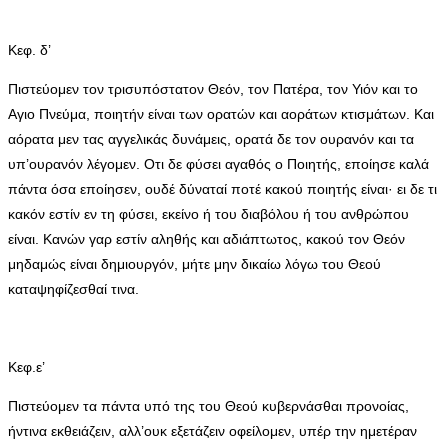
Κεφ. δ’
Πιστεύομεν τον τρισυπόστατον Θεόν, τον Πατέρα, τον Υιόν και το
Αγιο Πνεύμα, ποιητήν είναι των ορατών και αοράτων κτισμάτων. Και
αόρατα μεν τας αγγελικάς δυνάμεις, ορατά δε τον ουρανόν και τα
υπ’ουρανόν λέγομεν. Οτι δε φύσει αγαθός ο Ποιητής, εποίησε καλά
πάντα όσα εποίησεν, ουδέ δύναταί ποτέ κακού ποιητής είναι· ει δε τι
κακόν εστίν εν τη φύσει, εκείνο ή του διαβόλου ή του ανθρώπου
είναι. Κανών γαρ εστίν αληθής και αδιάπτωτος, κακού τον Θεόν
μηδαμώς είναι δημιουργόν, μήτε μην δικαίω λόγω του Θεού
καταψηφίζεσθαί τινα.
Κεφ.ε’
Πιστεύομεν τα πάντα υπό της του Θεού κυβερνάσθαι προνοίας,
ήντινα εκθειάζειν, αλλ’ουκ εξετάζειν οφείλομεν, υπέρ την ημετέραν