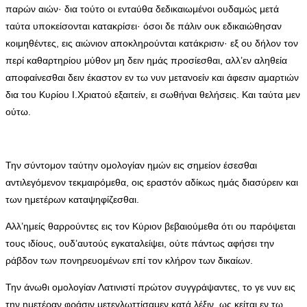
παρών αιών· δια τούτο οι ενταύθα δεδικαιωμένοι ουδαμώς μετά
ταύτα υποκείσονται κατακρίσει· όσοι δε πάλιν ουκ εδικαιώθησαν
κοιμηθέντες, εις αιώνιον αποκληρούνται κατάκρισιν· εξ ου δήλον τον
περί καθαρτηρίου μύθον μη δειν ημάς προσίεσθαι, αλλ’εν αληθεία
αποφαίνεσθαι δειν έκαστον εν τω νυν μετανοείν και άφεσιν αμαρτιών
δια του Κυρίου Ι.Χριατού εξαιτείν, ει σωθήναι θελήσεις. Και ταύτα μεν
ούτω.
Την σύντομον ταύτην ομολογίαν ημών εις σημείον έσεσθαι
αντιλεγόμενον τεκμαιρόμεθα, οις εραστόν αδίκως ημάς διασύρειν και
των ημετέρων καταψηφίζεσθαι.
Αλλ’ημείς θαρρούντες εις τον Κύριον βεβαιούμεθα ότι ου παρόψεται
τους ιδίους, ουδ’αυτούς εγκαταλείψει, ούτε πάντως αφήσει την
ράβδον των πονηρευομένων επί τον κλήρον των δικαίων.
Την άνωθι ομολογίαν Λατινιστί πρώτον συγγράψαντες, το γε νυν εις
την ημετέραν φράσιν μετεγλωττίσαμεν κατά λέξιν, ως κείται εν τω